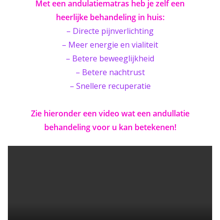
Met een andulatiematras heb je zelf een
heerlijke behandeling in huis:
– Directe pijnverlichting
– Meer energie en vialiteit
– Betere beweeglijkheid
– Betere nachtrust
– Snellere recuperatie
Zie hieronder een video wat een andullatie
behandeling voor u kan betekenen!