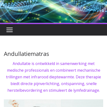
Andullatiematras
Andullatie is ontwikkeld in samenwerking met
medische professionals en combineert mechanische
trillingen met infrarood dieptewarmte. Deze therapie
biedt directe pijnverlichting, ontspanning, snelle
herstelbevordering en stimuleert de lymfedrainage.