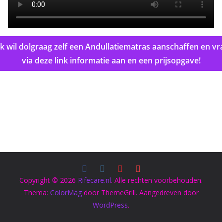
 ik wil dolgraag zelf een Andullatiematras aanschaffen en vr
via deze link informatie aan en een prijsopgave!
Copyright © 2026
Rifecare.nl
. Alle rechten voorbehouden.
Thema:
ColorMag
door ThemeGrill. Aangedreven door
WordPress
.