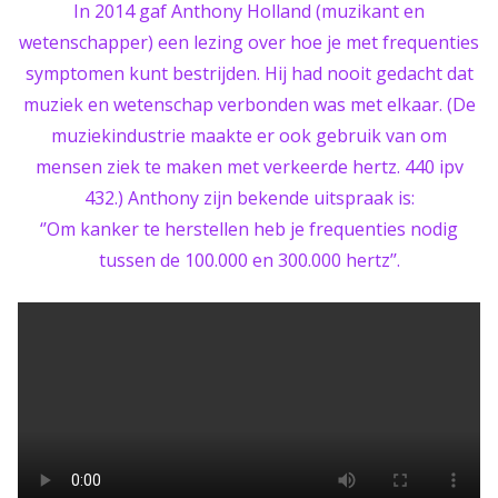
In 2014 gaf Anthony Holland (muzikant en
wetenschapper) een lezing over hoe je met frequenties
symptomen kunt bestrijden. Hij had nooit gedacht dat
muziek en wetenschap verbonden was met elkaar. (De
muziekindustrie maakte er ook gebruik van om
mensen ziek te maken met verkeerde hertz. 440 ipv
432.) Anthony zijn bekende uitspraak is:
‘’Om kanker te herstellen heb je frequenties nodig
tussen de 100.000 en 300.000 hertz’’.