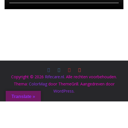
Copyright © 2026
Rifecare.nl
. Alle rechten voorbehouden.
Thema:
ColorMag
door ThemeGrill. Aangedreven door
WordPress
.
Translate »