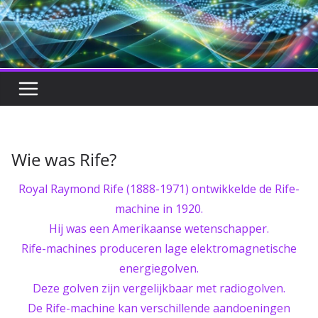
Wie was Rife?
Royal Raymond Rife (1888-1971) ontwikkelde de Rife-
machine in 1920.
Hij was een Amerikaanse wetenschapper.
Rife-machines produceren lage elektromagnetische
energiegolven.
Deze golven zijn vergelijkbaar met radiogolven.
De Rife-machine kan verschillende aandoeningen