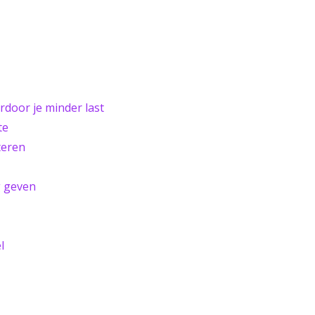
door je minder last
te
teren
g geven
l