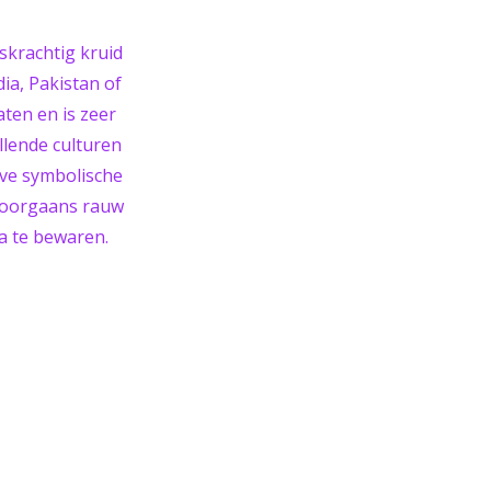
skrachtig kruid
dia, Pakistan of
aten en is zeer
llende culturen
eve symbolische
 doorgaans rauw
a te bewaren.