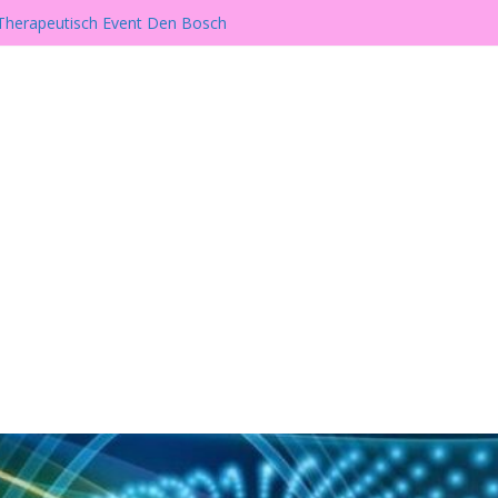
er is er weer!
h Therapeutisch Event Den Bosch
wust, Gezond en Alternatief Beurs
beurs te Gassel
ill