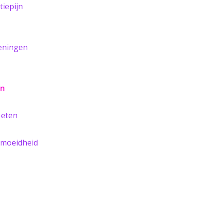
tiepijn
oeningen
en
 eten
ermoeidheid