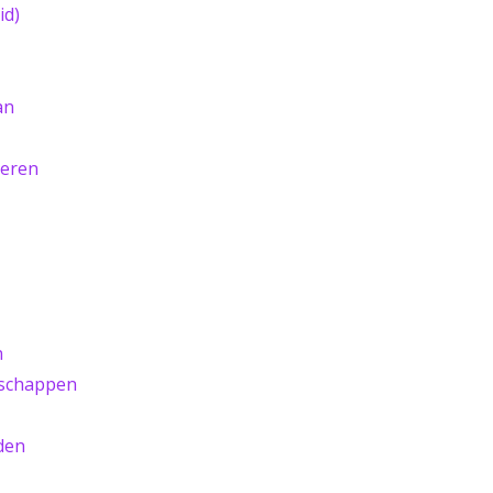
id)
an
deren
n
nschappen
den