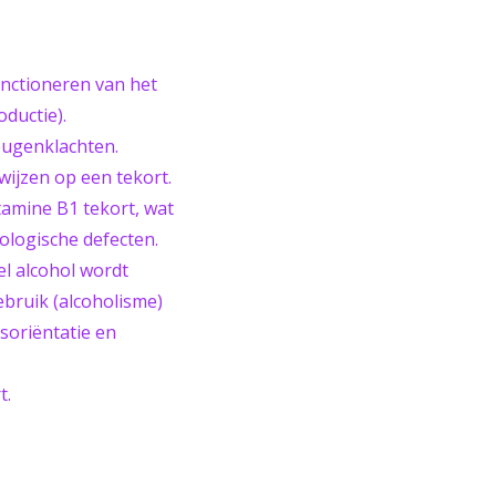
unctioneren van het
ductie).
eugenklachten.
ijzen op een tekort.
tamine B1 tekort, wat
rologische defecten.
el alcohol wordt
ebruik (alcoholisme)
soriëntatie en
t.