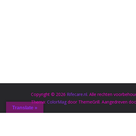
Copyright © 2026
Rifecare.nl
. Alle rechten voorbehou
Thema:
ColorMag
door ThemeGrill. Aangedreven do
Translate »