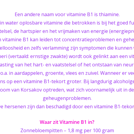
Een andere naam voor vitamine B1 is thiamine.
 in water oplosbare vitamine die betrokken is bij het goed f
elsel, de hartspier en het vrijmaken van energie (energiepro
n vitamine B1 kan leiden tot concentratieproblemen en geh
elloosheid en zelfs verlamming zijn symptomen die kunnen w
ri (vertaald: ernstige zwakte) wordt ook gelinkt aan een vi
asting van het hart- en vaatstelsel of het ontstaan van neu
 o.a. in aardappelen, groente, vlees en zuivel. Wanneer er ve
ns op een vitamine B1-tekort groter. Bij langdurig alcoholg
oom van Korsakov optreden, wat zich voornamelijk uit in de
geheugenproblemen.
e hersenen zijn dan beschadigd door een vitamine B1-tekor
Waar zit Vitamine B1 in?
Zonnebloempitten – 1,8 mg per 100 gram