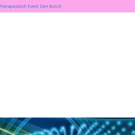
er is er weer!
h Therapeutisch Event Den Bosch
wust, Gezond en Alternatief Beurs
beurs te Gassel
ill