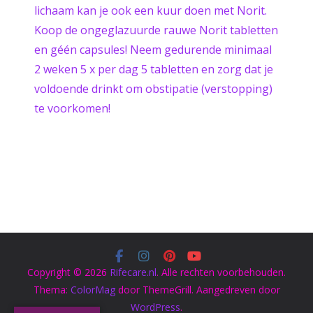
lichaam kan je ook een kuur doen met Norit.
Koop de ongeglazuurde rauwe Norit tabletten
en géén capsules! Neem gedurende minimaal
2 weken 5 x per dag 5 tabletten en zorg dat je
voldoende drinkt om obstipatie (verstopping)
te voorkomen!
Copyright © 2026
Rifecare.nl
. Alle rechten voorbehouden.
Thema:
ColorMag
door ThemeGrill. Aangedreven door
WordPress
.