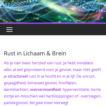
Rust in Lichaam & Brein
Als je niet meer herstelt van rust. Je hebt inmiddels
alles al wel geprobeerd voor je gevoel, maar niks geeft
je
structureel
rust in je hoofd en in je lijf. De onrust,
gejaagdheid, benauwd gevoel, hoofdpijn,
darmklachten,
oververmoeidheid
, hyperventilatie, korte
lontje en misschien wel hartkloppingen of -overslagen,
paniekgevoel,
het gaat maar niet weg
!