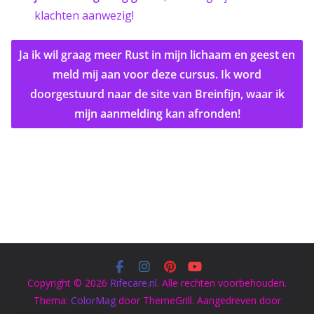
klachten aanwezig!
Ja ik wil graag meer Rust in mijn lichaam en geest en
meld mij aan voor deze cursus. Ik word
doorgestuurd naar de site van Breinfijn, waar ik
mijn aanmelding kan afronden!
Copyright © 2026
Rifecare.nl
. Alle rechten voorbehouden.
Thema:
ColorMag
door ThemeGrill. Aangedreven door