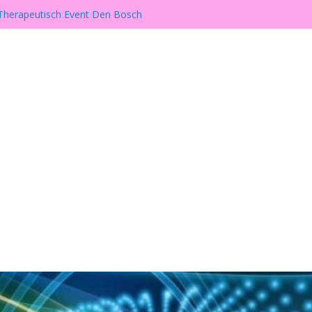
er is er weer!
h Therapeutisch Event Den Bosch
wust, Gezond en Alternatief Beurs
beurs te Gassel
ill