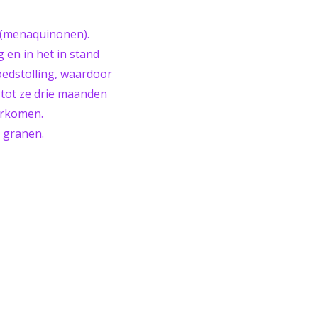
2 (menaquinonen).
g en in het in stand
oedstolling, waardoor
 tot ze drie maanden
orkomen.
n granen.