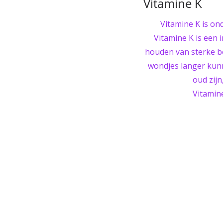
Vitamine K
Vitamine K is on
Vitamine K is een i
houden van sterke bo
wondjes langer kunn
oud zij
Vitamine