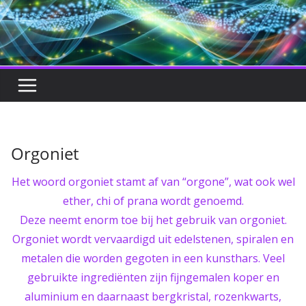
Orgoniet
Het woord orgoniet stamt af van “orgone”, wat ook wel
ether, chi of prana wordt genoemd.
Deze neemt enorm toe bij het gebruik van orgoniet.
Orgoniet wordt vervaardigd uit edelstenen, spiralen en
metalen die worden gegoten in een kunsthars. Veel
gebruikte ingrediënten zijn fijngemalen koper en
aluminium en daarnaast bergkristal, rozenkwarts,