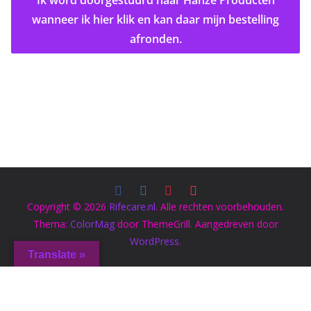
wanneer ik hier klik
en kan daar mijn bestelling
afronden.
Copyright © 2026
Rifecare.nl
. Alle rechten voorbehouden.
Thema:
ColorMag
door ThemeGrill. Aangedreven door
WordPress
.
Translate »