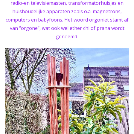
radio-en televisiemasten, transformatorhuisjes en
huishoudelijke apparaten zoals o.a. magnetrons,
computers en babyfoons. Het woord orgoniet stamt af
van “orgone”, wat ook wel ether chi of prana wordt
genoemd.