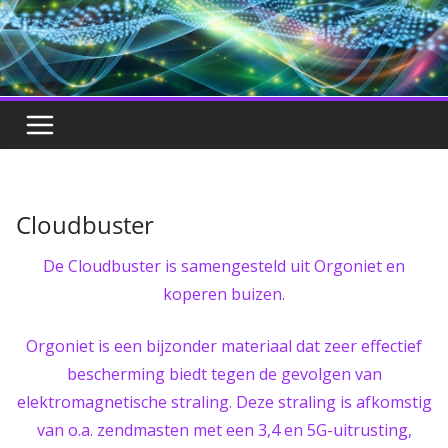
Cloudbuster
De Cloudbuster is samengesteld uit Orgoniet en
koperen buizen.
Orgoniet is een bijzonder materiaal dat zeer effectief
bescherming biedt tegen de gevolgen van
elektromagnetische straling. Deze straling is afkomstig
van o.a. zendmasten met een 3,4 en 5G-uitrusting,