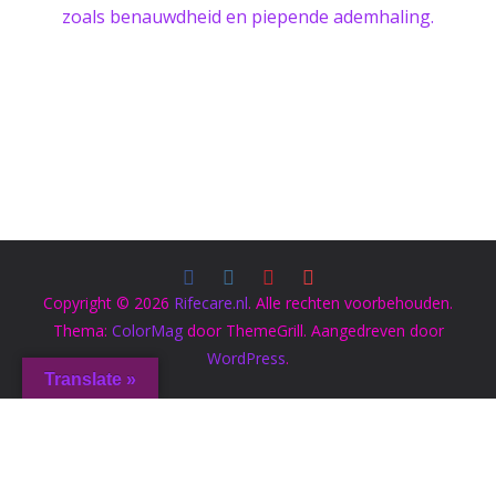
zoals benauwdheid en piepende ademhaling.
Copyright © 2026
Rifecare.nl
. Alle rechten voorbehouden.
Thema:
ColorMag
door ThemeGrill. Aangedreven door
WordPress
.
Translate »